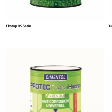
Ekotop BS Satin
P