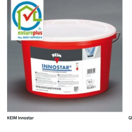
KEIM Innostar
G