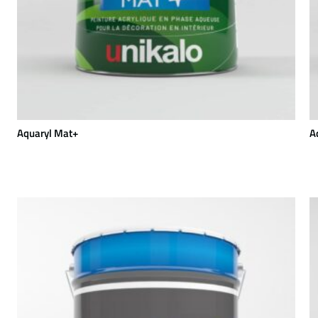
Aquaryl Mat+
A