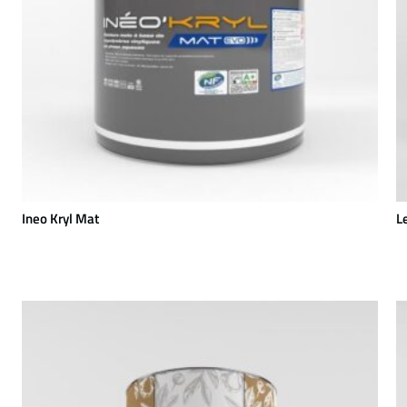
Ineo Kryl Mat
L