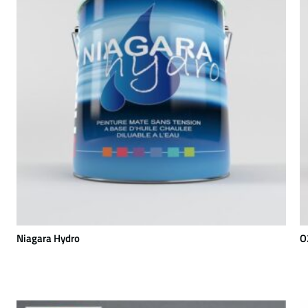
Niagara Hydro
O