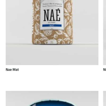
Nae Mat
N