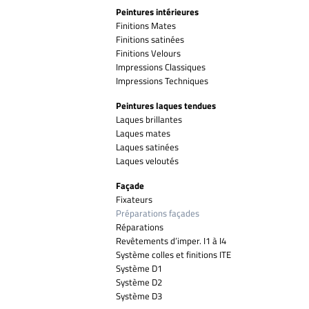
Peintures intérieures
Finitions Mates
Finitions satinées
Finitions Velours
Impressions Classiques
Impressions Techniques
Peintures laques tendues
Laques brillantes
Laques mates
Laques satinées
Laques veloutés
Façade
Fixateurs
Préparations façades
Réparations
Revêtements d’imper. I1 à I4
Système colles et finitions ITE
Système D1
Système D2
Système D3