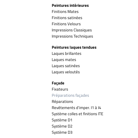
Peintures intérieures
Finitions Mates
Finitions satinées
Finitions Velours
Impressions Classiques
Impressions Techniques
Peintures laques tendues
Laques brillantes
Laques mates
Laques satinées
Laques veloutés
Façade
Fixateurs
Préparations façades
Réparations
Revêtements d’imper. I1 à I4
Système colles et finitions ITE
Système D1
Système D2
Système D3